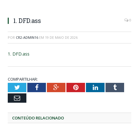
1. DFD.ass
0
POR
CR2-ADMIN16
EM
19 DE MAIO DE 2026
1. DFD.ass
COMPARTILHAR:
Twitter
Facebook
Google+
Pinterest
LinkedIn
Tumblr
Email
CONTEÚDO RELACIONADO