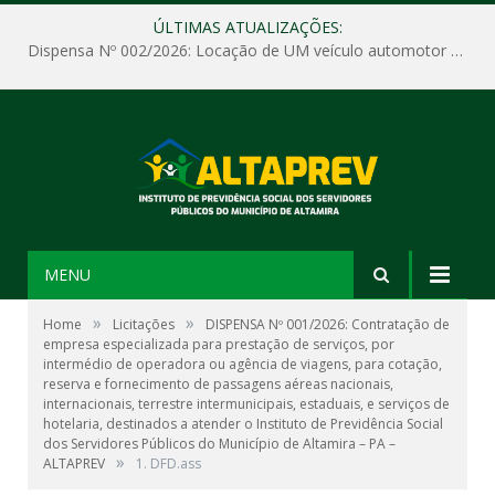
ÚLTIMAS ATUALIZAÇÕES:
Dispensa Nº 002/2026: Locação de UM veículo automotor sem motorista, tipo passeio, com seguro total e quilometragem livre, para atender as demandas operacionais e administrativas do Instituto de Previdência Social dos Servidores Públicos do Município de Altamira – PA – ALTAPREV.
MENU
»
»
Home
Licitações
DISPENSA Nº 001/2026: Contratação de
empresa especializada para prestação de serviços, por
intermédio de operadora ou agência de viagens, para cotação,
reserva e fornecimento de passagens aéreas nacionais,
internacionais, terrestre intermunicipais, estaduais, e serviços de
hotelaria, destinados a atender o Instituto de Previdência Social
dos Servidores Públicos do Município de Altamira – PA –
»
ALTAPREV
1. DFD.ass