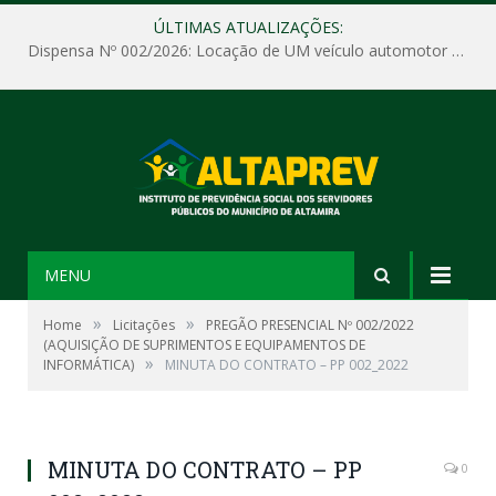
ÚLTIMAS ATUALIZAÇÕES:
Dispensa Nº 002/2026: Locação de UM veículo automotor sem motorista, tipo passeio, com seguro total e quilometragem livre, para atender as demandas operacionais e administrativas do Instituto de Previdência Social dos Servidores Públicos do Município de Altamira – PA – ALTAPREV.
MENU
»
»
Home
Licitações
PREGÃO PRESENCIAL Nº 002/2022
(AQUISIÇÃO DE SUPRIMENTOS E EQUIPAMENTOS DE
»
INFORMÁTICA)
MINUTA DO CONTRATO – PP 002_2022
MINUTA DO CONTRATO – PP
0