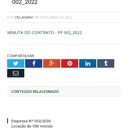
002_2022
POR
CR2-ADMIN1
EM
14 DE JUNHO DE 2023
MINUTA DO CONTRATO - PP 002_2022
COMPARTILHAR:
Twitter
Facebook
Google+
Pinterest
LinkedIn
Tumblr
Email
CONTEÚDO RELACIONADO
Dispensa Nº 002/2026:
Locação de UM veículo