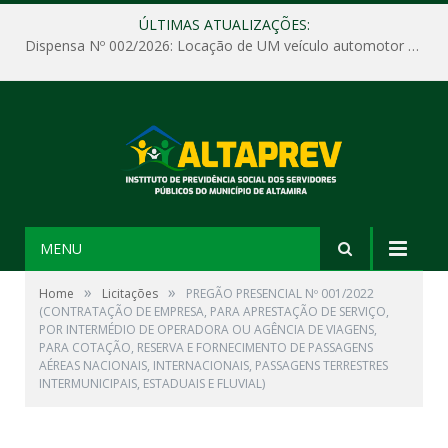
ÚLTIMAS ATUALIZAÇÕES:
Dispensa Nº 002/2026: Locação de UM veículo automotor sem motorista, tipo passeio, com seguro total e quilometragem livre, para atender as demandas operacionais e administrativas do Instituto de Previdência Social dos Servidores Públicos do Município de Altamira – PA – ALTAPREV.
MENU
»
»
Home
Licitações
PREGÃO PRESENCIAL Nº 001/2022
(CONTRATAÇÃO DE EMPRESA, PARA APRESTAÇÃO DE SERVIÇO,
POR INTERMÉDIO DE OPERADORA OU AGÊNCIA DE VIAGENS,
PARA COTAÇÃO, RESERVA E FORNECIMENTO DE PASSAGENS
AÉREAS NACIONAIS, INTERNACIONAIS, PASSAGENS TERRESTRES
INTERMUNICIPAIS, ESTADUAIS E FLUVIAL)