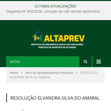
ÚLTIMAS ATUALIZAÇÕES:
Dispensa Nº 002/2026: Locação de UM veículo automotor sem motorista, tipo passeio, com seguro total e quilometragem livre, para atender as demandas operacionais e administrativas do Instituto de Previdência Social dos Servidores Públicos do Município de Altamira – PA – ALTAPREV.
MENU
»
»
Home
Atos de Aposentadoria e Pensões
RESOLUÇÃO
ELVANDRA SILVA DO AMARAL
RESOLUÇÃO ELVANDRA SILVA DO AMARAL