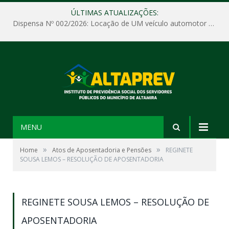
ÚLTIMAS ATUALIZAÇÕES:
Dispensa Nº 002/2026: Locação de UM veículo automotor sem motorista, tipo passeio, com seguro total e quilometragem livre, para atender as demandas operacionais e administrativas do Instituto de Previdência Social dos Servidores Públicos do Município de Altamira – PA – ALTAPREV.
MENU
»
»
Home
Atos de Aposentadoria e Pensões
REGINETE
SOUSA LEMOS – RESOLUÇÃO DE APOSENTADORIA
REGINETE SOUSA LEMOS – RESOLUÇÃO DE
APOSENTADORIA