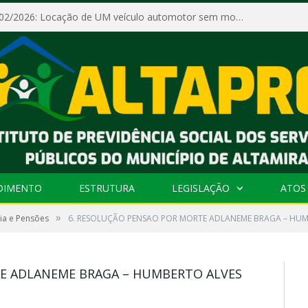
Dispensa Nº 002/2026: Locação de UM veículo automotor sem motorista, tipo passeio, com seguro total e quilometragem livre, para atender as demandas operacionais e administrativas do Instituto de Previdência Social dos Servidores Públicos do Município de Altamira – PA – ALTAPREV.
DIMENTO
ESTRUTURA
LEGISLAÇÃO
ATOS 
»
ia e Pensões
6. RESOLUÇÃO PENSAO POR MORTE ADLANEME BRAGA – HUM
TE ADLANEME BRAGA – HUMBERTO ALVES