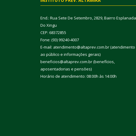
INSTITUTO PREV. ALTAMIRA
End.: Rua Sete De Setembro, 2829, Bairro Esplanada
Do Xingu
CEP: 68372855
Fone: (93) 99240-4007
E-mail: atendimento@altaprev.com.br (atendimento
ao público e informações gerais)
beneficios@altaprev.com.br (benefícios,
aposentadorias e pensões)
Horário de atendimento: 08:00h às 14:00h