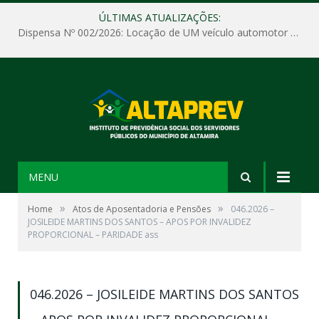
ÚLTIMAS ATUALIZAÇÕES:
Dispensa Nº 002/2026: Locação de UM veículo automotor sem motorista, tipo passeio, com seguro total e quilometragem livre, para atender as demandas operacionais e administrativas do Instituto de Previdência Social dos Servidores Públicos do Município de Altamira – PA – ALTAPREV.
MENU
»
»
Home
Atos de Aposentadoria e Pensões
046.2026 –
JOSILEIDE MARTINS DOS SANTOS – APOS POR INVALIDEZ
PROPORCIONAL – PARIDADE ass
046.2026 – JOSILEIDE MARTINS DOS SANTOS