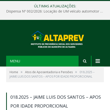
ÚLTIMAS ATUALIZAÇÕES:
Dispensa Nº 002/2026: Locação de UM veículo automotor sem motorista, tipo passeio, com seguro total e quilometragem livre, para atender as demandas operacionais e administrativas do Instituto de Previdência Social dos Servidores Públicos do Município de Altamira – PA – ALTAPREV.
MENU
»
»
Home
Atos de Aposentadoria e Pensões
018.2025 –
JAIME LUIS DOS SANTOS – APOS POR IDADE PROPORCIONAL
018.2025 – JAIME LUIS DOS SANTOS – APOS
POR IDADE PROPORCIONAL