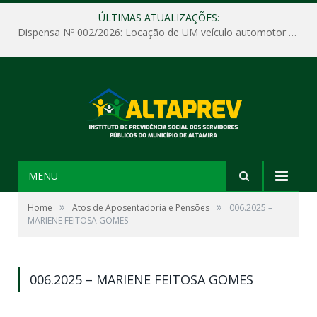
ÚLTIMAS ATUALIZAÇÕES:
Dispensa Nº 002/2026: Locação de UM veículo automotor sem motorista, tipo passeio, com seguro total e quilometragem livre, para atender as demandas operacionais e administrativas do Instituto de Previdência Social dos Servidores Públicos do Município de Altamira – PA – ALTAPREV.
MENU
»
»
Home
Atos de Aposentadoria e Pensões
006.2025 –
MARIENE FEITOSA GOMES
006.2025 – MARIENE FEITOSA GOMES