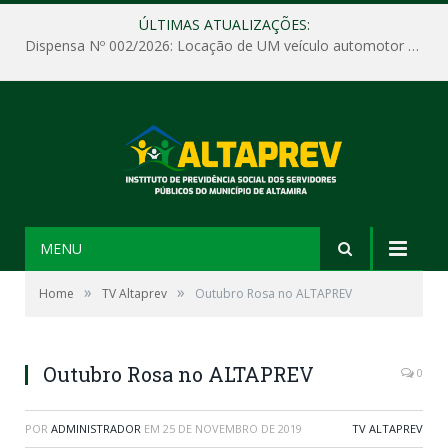
ÚLTIMAS ATUALIZAÇÕES:
Dispensa Nº 002/2026: Locação de UM veículo automotor sem motorista, tipo passeio, com seguro total e quilometragem livre, para atender as demandas operacionais e administrativas do Instituto de Previdência Social dos Servidores Públicos do Município de Altamira – PA – ALTAPREV.
MENU
»
»
Home
TV Altaprev
Outubro Rosa no ALTAPREV
Outubro Rosa no ALTAPREV
0
POR
ADMINISTRADOR
EM
25 DE NOVEMBRO DE 2019
TV ALTAPREV