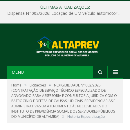
ÚLTIMAS ATUALIZAÇÕES:
Dispensa Nº 002/2026: Locação de UM veículo automotor sem motorista, tipo passeio, com seguro total e quilometragem livre, para atender as demandas operacionais e administrativas do Instituto de Previdência Social dos Servidores Públicos do Município de Altamira – PA – ALTAPREV.
MENU
»
»
Home
Licitações
NEXIGIBILIDADE Nº 002/2025
(CONTRATAÇÃO DE SERVIÇO TÉCNICO ESPECIALIZADO DE
ADVOGADO PARA ASSESSORIA E CONSULTORIA JURÍDICA COM O
PATROCÍNIO E DEFESA DE CAUSAS JUDICIAIS, PREVIDENCIÁRIAS E
ADMINISTRATIVAS EM ATENDIMENTO ÀS NECESSIDADES DO
INSTITUTO DE PREVIDÊNCIA SOCIAL DOS SERVIDORES PÚBLICOS
»
DO MUNICÍPIO DE ALTAMIRA)
Notoria Especialização