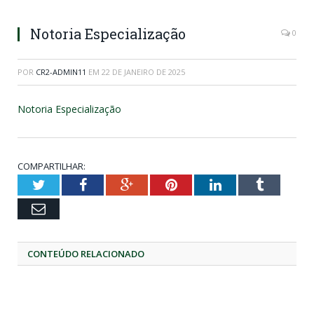
Notoria Especialização
0
POR
CR2-ADMIN11
EM
22 DE JANEIRO DE 2025
Notoria Especialização
COMPARTILHAR:
Twitter
Facebook
Google+
Pinterest
LinkedIn
Tumblr
Email
CONTEÚDO RELACIONADO