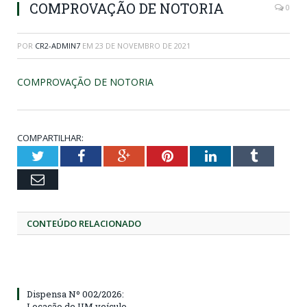
COMPROVAÇÃO DE NOTORIA
0
POR
CR2-ADMIN7
EM
23 DE NOVEMBRO DE 2021
COMPROVAÇÃO DE NOTORIA
COMPARTILHAR:
Twitter
Facebook
Google+
Pinterest
LinkedIn
Tumblr
Email
CONTEÚDO RELACIONADO
Dispensa Nº 002/2026:
Locação de UM veículo