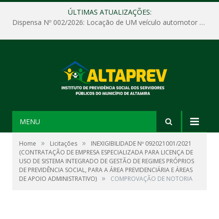
ÚLTIMAS ATUALIZAÇÕES:
Dispensa Nº 002/2026: Locação de UM veículo automotor sem motorista, tipo passeio, com seguro total e quilometragem livre, para atender as demandas operacionais e administrativas do Instituto de Previdência Social dos Servidores Públicos do Município de Altamira – PA – ALTAPREV.
MENU
»
»
Home
Licitações
INEXIGIBILIDADE Nº 092021001/2021
(CONTRATAÇÃO DE EMPRESA ESPECIALIZADA PARA LICENÇA DE
USO DE SISTEMA INTEGRADO DE GESTÃO DE REGIMES PRÓPRIOS
DE PREVIDÊNCIA SOCIAL, PARA A ÁREA PREVIDENCIÁRIA E ÁREAS
»
DE APOIO ADMINISTRATIVO)
COMPROVAÇÃO DE NOTORIA