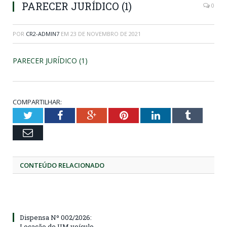
PARECER JURÍDICO (1)
0
POR
CR2-ADMIN7
EM
23 DE NOVEMBRO DE 2021
PARECER JURÍDICO (1)
COMPARTILHAR:
Twitter
Facebook
Google+
Pinterest
LinkedIn
Tumblr
Email
CONTEÚDO RELACIONADO
Dispensa Nº 002/2026:
Locação de UM veículo