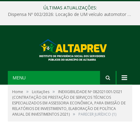
ÚLTIMAS ATUALIZAÇÕES:
Dispensa Nº 002/2026: Locação de UM veículo automotor sem motorista, tipo passeio, com seguro total e quilometragem livre, para atender as demandas operacionais e administrativas do Instituto de Previdência Social dos Servidores Públicos do Município de Altamira – PA – ALTAPREV.
MENU
»
»
Home
Licitações
INEXIGIBILIDADE Nº 082021001/2021
(CONTRATAÇÃO DE PRESTAÇÃO DE SERVIÇOS TÉCNICOS
ESPECIALIZADOS EM ASSESSORIA ECONÔMICA, PARA EMISSÃO DE
RELATÓRIOS DE INVESTIMENTO, ELABORAÇÃO DE POLÍTICA
»
ANUAL DE INVESTIMENTOS 2021)
PARECER JURÍDICO (1)