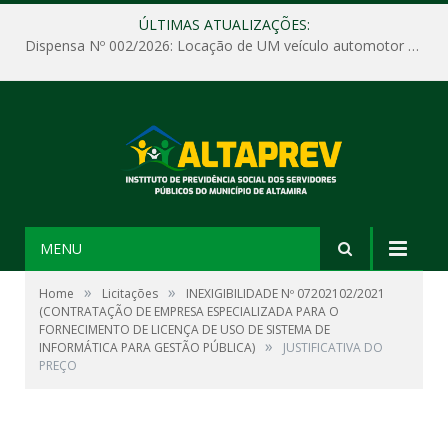
ÚLTIMAS ATUALIZAÇÕES:
Dispensa Nº 002/2026: Locação de UM veículo automotor sem motorista, tipo passeio, com seguro total e quilometragem livre, para atender as demandas operacionais e administrativas do Instituto de Previdência Social dos Servidores Públicos do Município de Altamira – PA – ALTAPREV.
MENU
»
»
Home
Licitações
INEXIGIBILIDADE Nº 07202102/2021
(CONTRATAÇÃO DE EMPRESA ESPECIALIZADA PARA O
FORNECIMENTO DE LICENÇA DE USO DE SISTEMA DE
»
INFORMÁTICA PARA GESTÃO PÚBLICA)
JUSTIFICATIVA DO
PREÇO