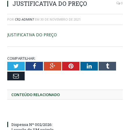
JUSTIFICATIVA DO PREÇO
0
POR
CR2-ADMIN7
EM
30 DE NOVEMBRO DE 2021
JUSTIFICATIVA DO PREÇO
COMPARTILHAR:
Twitter
Facebook
Google+
Pinterest
LinkedIn
Tumblr
Email
CONTEÚDO RELACIONADO
Dispensa Nº 002/2026:
Locação de UM veículo