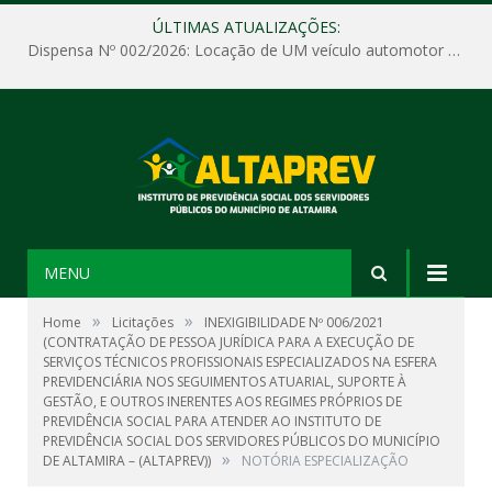
ÚLTIMAS ATUALIZAÇÕES:
Dispensa Nº 002/2026: Locação de UM veículo automotor sem motorista, tipo passeio, com seguro total e quilometragem livre, para atender as demandas operacionais e administrativas do Instituto de Previdência Social dos Servidores Públicos do Município de Altamira – PA – ALTAPREV.
MENU
»
»
Home
Licitações
INEXIGIBILIDADE Nº 006/2021
(CONTRATAÇÃO DE PESSOA JURÍDICA PARA A EXECUÇÃO DE
SERVIÇOS TÉCNICOS PROFISSIONAIS ESPECIALIZADOS NA ESFERA
PREVIDENCIÁRIA NOS SEGUIMENTOS ATUARIAL, SUPORTE À
GESTÃO, E OUTROS INERENTES AOS REGIMES PRÓPRIOS DE
PREVIDÊNCIA SOCIAL PARA ATENDER AO INSTITUTO DE
PREVIDÊNCIA SOCIAL DOS SERVIDORES PÚBLICOS DO MUNICÍPIO
»
DE ALTAMIRA – (ALTAPREV))
NOTÓRIA ESPECIALIZAÇÃO