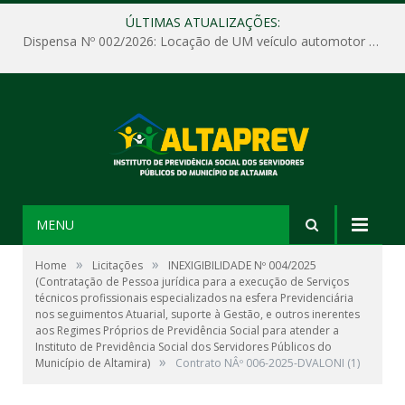
ÚLTIMAS ATUALIZAÇÕES:
Dispensa Nº 002/2026: Locação de UM veículo automotor sem motorista, tipo passeio, com seguro total e quilometragem livre, para atender as demandas operacionais e administrativas do Instituto de Previdência Social dos Servidores Públicos do Município de Altamira – PA – ALTAPREV.
MENU
»
»
Home
Licitações
INEXIGIBILIDADE Nº 004/2025
(Contratação de Pessoa jurídica para a execução de Serviços
técnicos profissionais especializados na esfera Previdenciária
nos seguimentos Atuarial, suporte à Gestão, e outros inerentes
aos Regimes Próprios de Previdência Social para atender a
Instituto de Previdência Social dos Servidores Públicos do
»
Município de Altamira)
Contrato NÂº 006-2025-DVALONI (1)