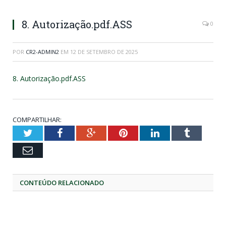
8. Autorização.pdf.ASS
0
POR
CR2-ADMIN2
EM
12 DE SETEMBRO DE 2025
8. Autorização.pdf.ASS
COMPARTILHAR:
Twitter
Facebook
Google+
Pinterest
LinkedIn
Tumblr
Email
CONTEÚDO RELACIONADO