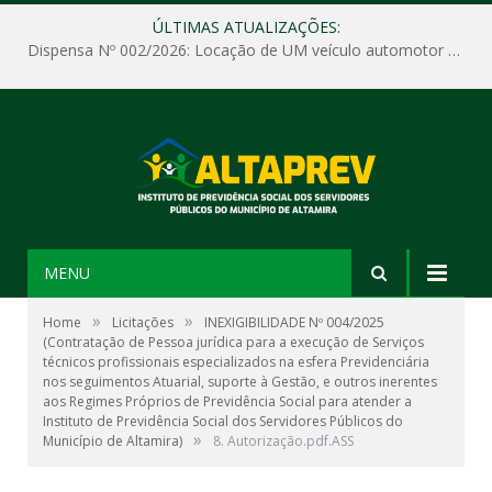
ÚLTIMAS ATUALIZAÇÕES:
Dispensa Nº 002/2026: Locação de UM veículo automotor sem motorista, tipo passeio, com seguro total e quilometragem livre, para atender as demandas operacionais e administrativas do Instituto de Previdência Social dos Servidores Públicos do Município de Altamira – PA – ALTAPREV.
MENU
»
»
Home
Licitações
INEXIGIBILIDADE Nº 004/2025
(Contratação de Pessoa jurídica para a execução de Serviços
técnicos profissionais especializados na esfera Previdenciária
nos seguimentos Atuarial, suporte à Gestão, e outros inerentes
aos Regimes Próprios de Previdência Social para atender a
Instituto de Previdência Social dos Servidores Públicos do
»
Município de Altamira)
8. Autorização.pdf.ASS