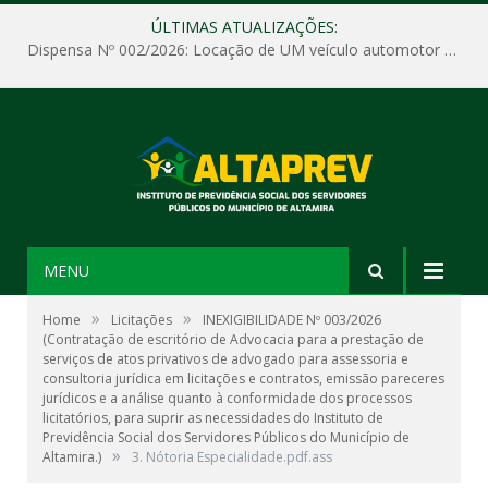
ÚLTIMAS ATUALIZAÇÕES:
Dispensa Nº 002/2026: Locação de UM veículo automotor sem motorista, tipo passeio, com seguro total e quilometragem livre, para atender as demandas operacionais e administrativas do Instituto de Previdência Social dos Servidores Públicos do Município de Altamira – PA – ALTAPREV.
MENU
»
»
Home
Licitações
INEXIGIBILIDADE Nº 003/2026
(Contratação de escritório de Advocacia para a prestação de
serviços de atos privativos de advogado para assessoria e
consultoria jurídica em licitações e contratos, emissão pareceres
jurídicos e a análise quanto à conformidade dos processos
licitatórios, para suprir as necessidades do Instituto de
Previdência Social dos Servidores Públicos do Município de
»
Altamira.)
3. Nótoria Especialidade.pdf.ass