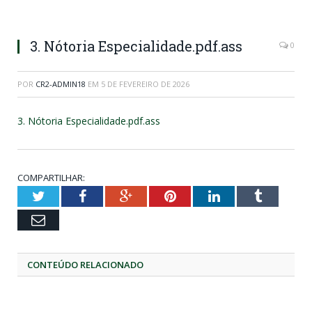
3. Nótoria Especialidade.pdf.ass
0
POR
CR2-ADMIN18
EM
5 DE FEVEREIRO DE 2026
3. Nótoria Especialidade.pdf.ass
COMPARTILHAR:
Twitter
Facebook
Google+
Pinterest
LinkedIn
Tumblr
Email
CONTEÚDO RELACIONADO