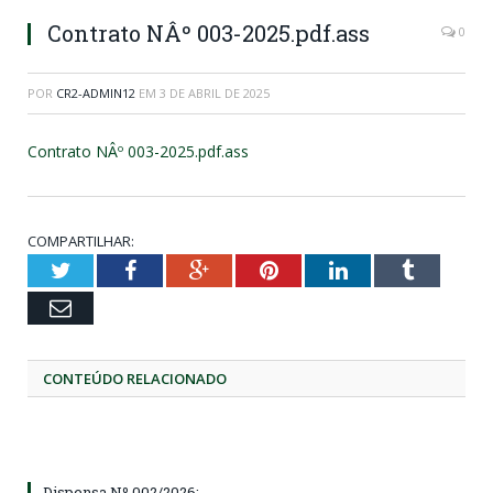
Contrato NÂº 003-2025.pdf.ass
0
POR
CR2-ADMIN12
EM
3 DE ABRIL DE 2025
Contrato NÂº 003-2025.pdf.ass
COMPARTILHAR:
Twitter
Facebook
Google+
Pinterest
LinkedIn
Tumblr
Email
CONTEÚDO RELACIONADO
Dispensa Nº 002/2026: