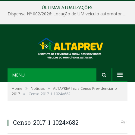
ÚLTIMAS ATUALIZAÇÕES:
Dispensa Nº 002/2026: Locação de UM veículo automotor sem motorista, tipo passeio, com seguro total e quilometragem livre, para atender as demandas operacionais e administrativas do Instituto de Previdência Social dos Servidores Públicos do Município de Altamira – PA – ALTAPREV.
MENU
»
»
Home
Notícias
ALTAPREV Inicia Censo Previdenciário
»
2017
Censo-2017-1-1024×682
Censo-2017-1-1024×682
0