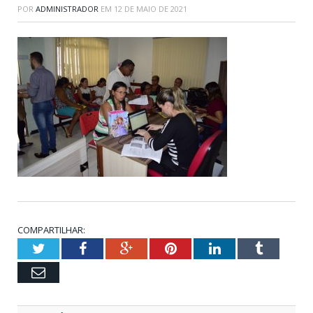
POR
ADMINISTRADOR
EM
12 DE MAIO DE 2021
COMPARTILHAR:
Twitter
Facebook
Google+
Pinterest
LinkedIn
Tumblr
Email