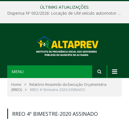
ÚLTIMAS ATUALIZAÇÕES:
Dispensa Nº 002/2026: Locação de UM veículo automotor sem motorista, tipo passeio, com seguro total e quilometragem livre, para atender as demandas operacionais e administrativas do Instituto de Previdência Social dos Servidores Públicos do Município de Altamira – PA – ALTAPREV.
MENU
»
Home
Relatório Resumido da Execução Orçamentária
»
(RREO)
RREO 4º Bimestre-2020 ASSINADO
RREO 4º BIMESTRE-2020 ASSINADO