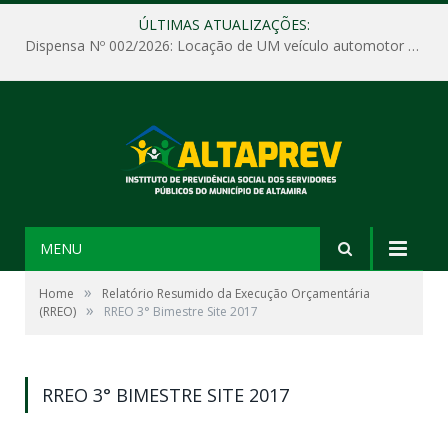
ÚLTIMAS ATUALIZAÇÕES:
Dispensa Nº 002/2026: Locação de UM veículo automotor sem motorista, tipo passeio, com seguro total e quilometragem livre, para atender as demandas operacionais e administrativas do Instituto de Previdência Social dos Servidores Públicos do Município de Altamira – PA – ALTAPREV.
MENU
»
Home
Relatório Resumido da Execução Orçamentária
»
(RREO)
RREO 3° Bimestre Site 2017
RREO 3° BIMESTRE SITE 2017