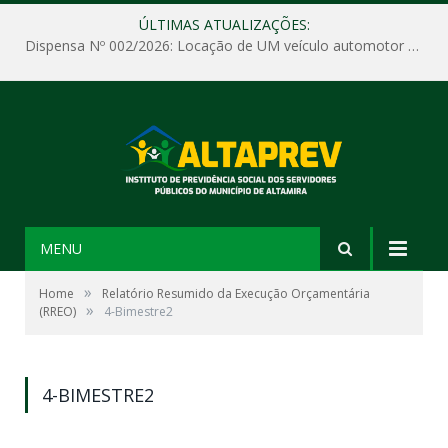
ÚLTIMAS ATUALIZAÇÕES:
Dispensa Nº 002/2026: Locação de UM veículo automotor sem motorista, tipo passeio, com seguro total e quilometragem livre, para atender as demandas operacionais e administrativas do Instituto de Previdência Social dos Servidores Públicos do Município de Altamira – PA – ALTAPREV.
MENU
»
Home
Relatório Resumido da Execução Orçamentária
»
(RREO)
4-Bimestre2
4-BIMESTRE2