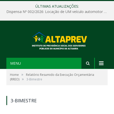
ÚLTIMAS ATUALIZAÇÕES:
Dispensa Nº 002/2026: Locação de UM veículo automotor sem motorista, tipo passeio, com seguro total e quilometragem livre, para atender as demandas operacionais e administrativas do Instituto de Previdência Social dos Servidores Públicos do Município de Altamira – PA – ALTAPREV.
MENU
»
Home
Relatório Resumido da Execução Orçamentária
»
(RREO)
3-Bimestre
3-BIMESTRE