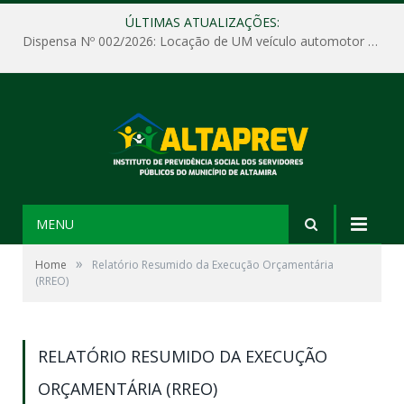
ÚLTIMAS ATUALIZAÇÕES:
Dispensa Nº 002/2026: Locação de UM veículo automotor sem motorista, tipo passeio, com seguro total e quilometragem livre, para atender as demandas operacionais e administrativas do Instituto de Previdência Social dos Servidores Públicos do Município de Altamira – PA – ALTAPREV.
MENU
»
Home
Relatório Resumido da Execução Orçamentária
(RREO)
RELATÓRIO RESUMIDO DA EXECUÇÃO
ORÇAMENTÁRIA (RREO)