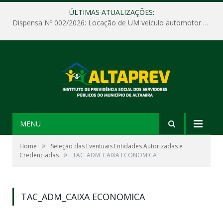
ÚLTIMAS ATUALIZAÇÕES:
Dispensa Nº 002/2026: Locação de UM veículo automotor sem motorista, tipo passeio, com seguro total e quilometragem livre, para atender as demandas operacionais e administrativas do Instituto de Previdência Social dos Servidores Públicos do Município de Altamira – PA – ALTAPREV.
MENU
»
Home
Seleção das Eventuais Entidades Autorizadas e
»
Credenciadas
TAC_ADM_CAIXA ECONOMICA
TAC_ADM_CAIXA ECONOMICA