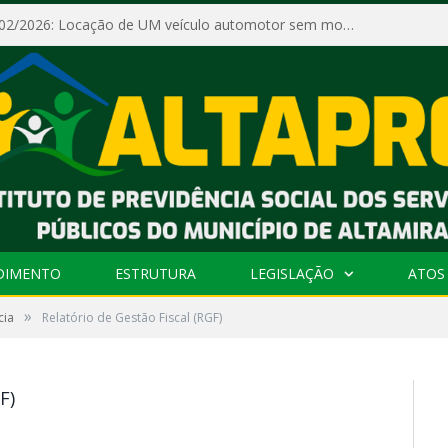
Dispensa Nº 002/2026: Locação de UM veículo automotor sem motorista, tipo passeio, com seguro total e quilometragem livre, para atender as demandas operacionais e administrativas do Instituto de Previdência Social dos Servidores Públicos do Município de Altamira – PA – ALTAPREV.
DIMENTO
ESTRUTURA
LEGISLAÇÃO
ATOS 
»
cia
Relatório de Gestão Fiscal (RGF)
F)