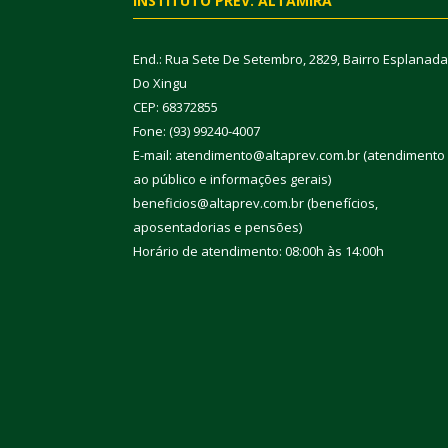
INSTITUTO PREV. ALTAMIRA
End.: Rua Sete De Setembro, 2829, Bairro Esplanada
Do Xingu
CEP: 68372855
Fone: (93) 99240-4007
E-mail: atendimento@altaprev.com.br (atendimento
ao público e informações gerais)
beneficios@altaprev.com.br (benefícios,
aposentadorias e pensões)
Horário de atendimento: 08:00h às 14:00h