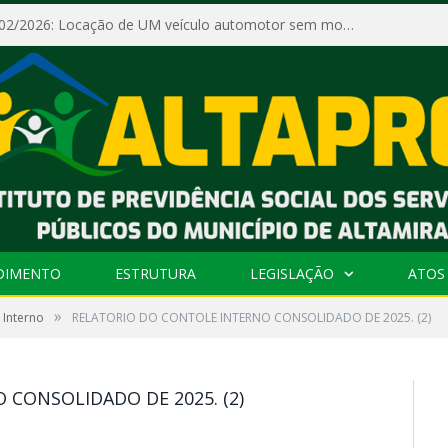
Dispensa Nº 002/2026: Locação de UM veículo automotor sem motorista, tipo passeio, com seguro total e quilometragem livre, para atender as demandas operacionais e administrativas do Instituto de Previdência Social dos Servidores Públicos do Município de Altamira – PA – ALTAPREV.
DIMENTO
ESTRUTURA
LEGISLAÇÃO
ATOS 
»
 Interno
RELATORIO DO CONTOLE INTERNO CONSOLIDADO DE 2025. (2)
CONSOLIDADO DE 2025. (2)