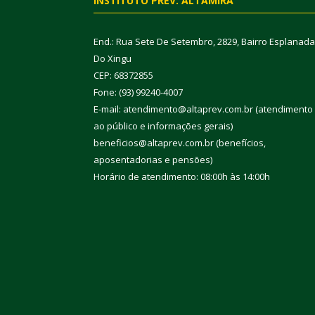
INSTITUTO PREV. ALTAMIRA
End.: Rua Sete De Setembro, 2829, Bairro Esplanada
Do Xingu
CEP: 68372855
Fone: (93) 99240-4007
E-mail: atendimento@altaprev.com.br (atendimento
ao público e informações gerais)
beneficios@altaprev.com.br (benefícios,
aposentadorias e pensões)
Horário de atendimento: 08:00h às 14:00h