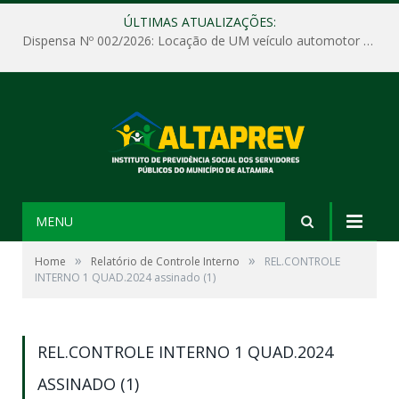
ÚLTIMAS ATUALIZAÇÕES:
Dispensa Nº 002/2026: Locação de UM veículo automotor sem motorista, tipo passeio, com seguro total e quilometragem livre, para atender as demandas operacionais e administrativas do Instituto de Previdência Social dos Servidores Públicos do Município de Altamira – PA – ALTAPREV.
MENU
»
»
Home
Relatório de Controle Interno
REL.CONTROLE
INTERNO 1 QUAD.2024 assinado (1)
REL.CONTROLE INTERNO 1 QUAD.2024
ASSINADO (1)