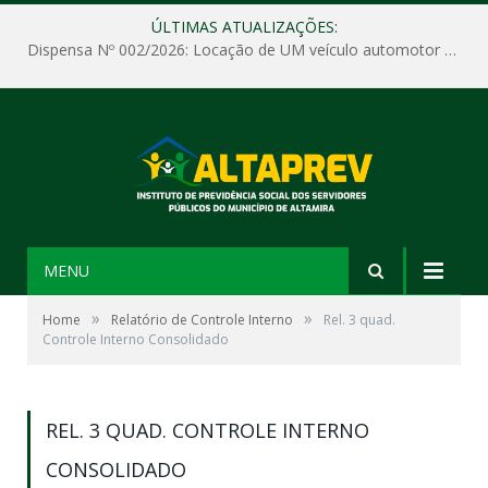
ÚLTIMAS ATUALIZAÇÕES:
Dispensa Nº 002/2026: Locação de UM veículo automotor sem motorista, tipo passeio, com seguro total e quilometragem livre, para atender as demandas operacionais e administrativas do Instituto de Previdência Social dos Servidores Públicos do Município de Altamira – PA – ALTAPREV.
MENU
»
»
Home
Relatório de Controle Interno
Rel. 3 quad.
Controle Interno Consolidado
REL. 3 QUAD. CONTROLE INTERNO
CONSOLIDADO