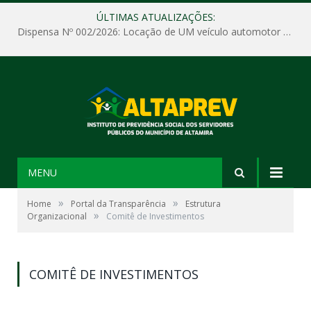
ÚLTIMAS ATUALIZAÇÕES:
Dispensa Nº 002/2026: Locação de UM veículo automotor sem motorista, tipo passeio, com seguro total e quilometragem livre, para atender as demandas operacionais e administrativas do Instituto de Previdência Social dos Servidores Públicos do Município de Altamira – PA – ALTAPREV.
MENU
»
»
Home
Portal da Transparência
Estrutura
»
Organizacional
Comitê de Investimentos
COMITÊ DE INVESTIMENTOS