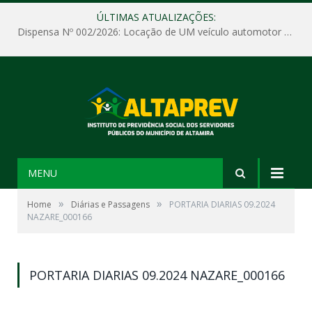
ÚLTIMAS ATUALIZAÇÕES:
Dispensa Nº 002/2026: Locação de UM veículo automotor sem motorista, tipo passeio, com seguro total e quilometragem livre, para atender as demandas operacionais e administrativas do Instituto de Previdência Social dos Servidores Públicos do Município de Altamira – PA – ALTAPREV.
MENU
»
»
Home
Diárias e Passagens
PORTARIA DIARIAS 09.2024
NAZARE_000166
PORTARIA DIARIAS 09.2024 NAZARE_000166