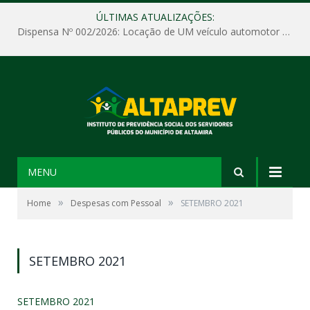
ÚLTIMAS ATUALIZAÇÕES:
Dispensa Nº 002/2026: Locação de UM veículo automotor sem motorista, tipo passeio, com seguro total e quilometragem livre, para atender as demandas operacionais e administrativas do Instituto de Previdência Social dos Servidores Públicos do Município de Altamira – PA – ALTAPREV.
MENU
»
»
Home
Despesas com Pessoal
SETEMBRO 2021
SETEMBRO 2021
SETEMBRO 2021