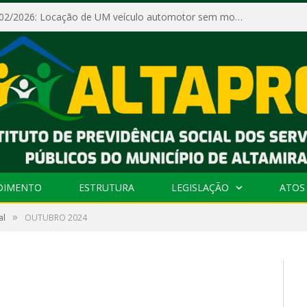
Dispensa Nº 002/2026: Locação de UM veículo automotor sem motorista, tipo passeio, com seguro total e quilometragem livre, para atender as demandas operacionais e administrativas do Instituto de Previdência Social dos Servidores Públicos do Município de Altamira – PA – ALTAPREV.
DIMENTO
ESTRUTURA
LEGISLAÇÃO
ATOS 
»
al
OUTUBRO 2024