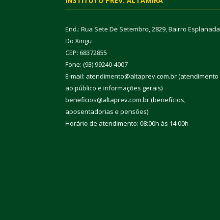
INSTITUTO PREV. ALTAMIRA
End.: Rua Sete De Setembro, 2829, Bairro Esplanada
Do Xingu
CEP: 68372855
Fone: (93) 99240-4007
E-mail: atendimento@altaprev.com.br (atendimento
ao público e informações gerais)
beneficios@altaprev.com.br (benefícios,
aposentadorias e pensões)
Horário de atendimento: 08:00h às 14:00h