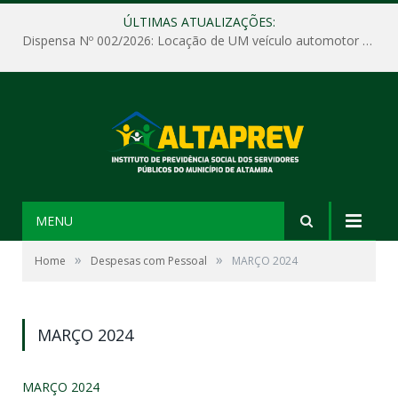
ÚLTIMAS ATUALIZAÇÕES:
Dispensa Nº 002/2026: Locação de UM veículo automotor sem motorista, tipo passeio, com seguro total e quilometragem livre, para atender as demandas operacionais e administrativas do Instituto de Previdência Social dos Servidores Públicos do Município de Altamira – PA – ALTAPREV.
MENU
»
»
Home
Despesas com Pessoal
MARÇO 2024
MARÇO 2024
MARÇO 2024