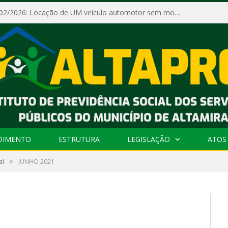
Dispensa Nº 002/2026: Locação de UM veículo automotor sem motorista, tipo passeio, com seguro total e quilometragem livre, para atender as demandas operacionais e administrativas do Instituto de Previdência Social dos Servidores Públicos do Município de Altamira – PA – ALTAPREV.
DIMENTO
ESTRUTURA
LEGISLAÇÃO
ATOS 
»
al
JUNHO 2021