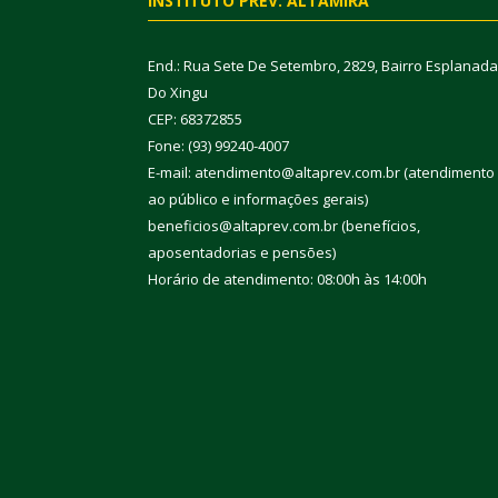
INSTITUTO PREV. ALTAMIRA
End.: Rua Sete De Setembro, 2829, Bairro Esplanada
Do Xingu
CEP: 68372855
Fone: (93) 99240-4007
E-mail: atendimento@altaprev.com.br (atendimento
ao público e informações gerais)
beneficios@altaprev.com.br (benefícios,
aposentadorias e pensões)
Horário de atendimento: 08:00h às 14:00h