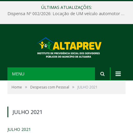
ÚLTIMAS ATUALIZAÇÕES:
Dispensa Nº 002/2026: Locação de UM veículo automotor sem motorista, tipo passeio, com seguro total e quilometragem livre, para atender as demandas operacionais e administrativas do Instituto de Previdência Social dos Servidores Públicos do Município de Altamira – PA – ALTAPREV.
MENU
»
»
Home
Despesas com Pessoal
JULHO 2021
JULHO 2021
JULHO 2021