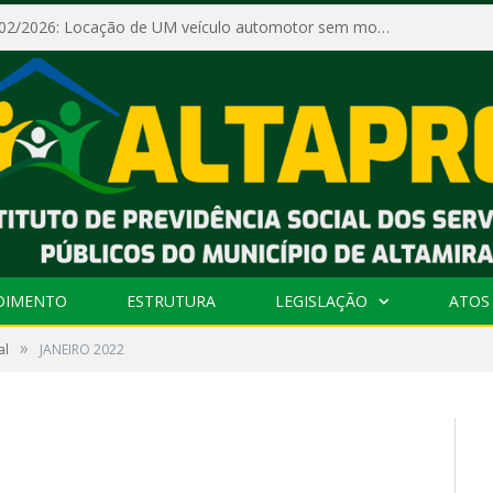
Dispensa Nº 002/2026: Locação de UM veículo automotor sem motorista, tipo passeio, com seguro total e quilometragem livre, para atender as demandas operacionais e administrativas do Instituto de Previdência Social dos Servidores Públicos do Município de Altamira – PA – ALTAPREV.
DIMENTO
ESTRUTURA
LEGISLAÇÃO
ATOS 
»
al
JANEIRO 2022