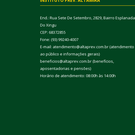
INSTITUTO PREV. ALTAMIRA
End.: Rua Sete De Setembro, 2829, Bairro Esplanada
Do Xingu
CEP: 68372855
Fone: (93) 99240-4007
E-mail: atendimento@altaprev.com.br (atendimento
ao público e informações gerais)
beneficios@altaprev.com.br (benefícios,
aposentadorias e pensões)
Horário de atendimento: 08:00h às 14:00h