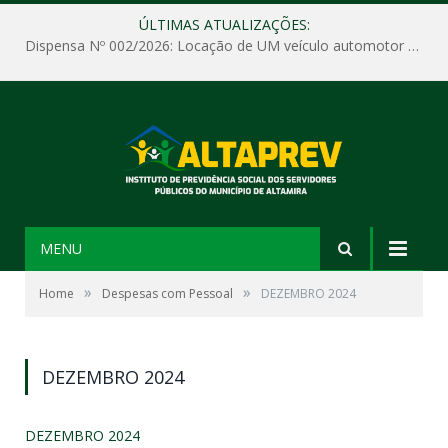
ÚLTIMAS ATUALIZAÇÕES:
Dispensa Nº 002/2026: Locação de UM veículo automotor sem motorista, tipo passeio, com seguro total e quilometragem livre, para atender as demandas operacionais e administrativas do Instituto de Previdência Social dos Servidores Públicos do Município de Altamira – PA – ALTAPREV.
MENU
»
»
Home
Despesas com Pessoal
DEZEMBRO 2024
DEZEMBRO 2024
DEZEMBRO 2024