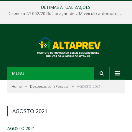
ÚLTIMAS ATUALIZAÇÕES:
Dispensa Nº 002/2026: Locação de UM veículo automotor sem motorista, tipo passeio, com seguro total e quilometragem livre, para atender as demandas operacionais e administrativas do Instituto de Previdência Social dos Servidores Públicos do Município de Altamira – PA – ALTAPREV.
MENU
»
»
Home
Despesas com Pessoal
AGOSTO 2021
AGOSTO 2021
AGOSTO 2021