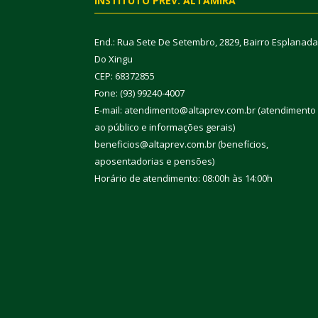
INSTITUTO PREV. ALTAMIRA
End.: Rua Sete De Setembro, 2829, Bairro Esplanada
Do Xingu
CEP: 68372855
Fone: (93) 99240-4007
E-mail: atendimento@altaprev.com.br (atendimento
ao público e informações gerais)
beneficios@altaprev.com.br (benefícios,
aposentadorias e pensões)
Horário de atendimento: 08:00h às 14:00h