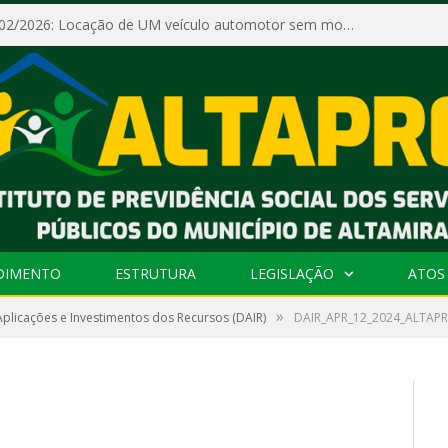
Dispensa Nº 002/2026: Locação de UM veículo automotor sem motorista, tipo passeio, com seguro total e quilometragem livre, para atender as demandas operacionais e administrativas do Instituto de Previdência Social dos Servidores Públicos do Município de Altamira – PA – ALTAPREV.
DIMENTO
ESTRUTURA
LEGISLAÇÃO
ATOS 
»
plicações e Investimentos dos Recursos (DAIR)
DAIR_APR_12_2024_ALTAPR