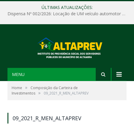
ÚLTIMAS ATUALIZAÇÕES:
Dispensa Nº 002/2026: Locação de UM veículo automotor sem motorista, tipo passeio, com seguro total e quilometragem livre, para atender as demandas operacionais e administrativas do Instituto de Previdência Social dos Servidores Públicos do Município de Altamira – PA – ALTAPREV.
MENU
»
Home
Composição da Carteira de
»
Investimentos
09_2021_R_MEN_ALTAPREV
09_2021_R_MEN_ALTAPREV