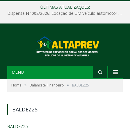
ÚLTIMAS ATUALIZAÇÕES:
Dispensa Nº 002/2026: Locação de UM veículo automotor sem motorista, tipo passeio, com seguro total e quilometragem livre, para atender as demandas operacionais e administrativas do Instituto de Previdência Social dos Servidores Públicos do Município de Altamira – PA – ALTAPREV.
MENU
»
»
Home
Balancete Financeiro
BALDEZ25
BALDEZ25
BALDEZ25