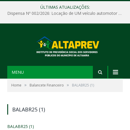
ÚLTIMAS ATUALIZAÇÕES:
Dispensa Nº 002/2026: Locação de UM veículo automotor sem motorista, tipo passeio, com seguro total e quilometragem livre, para atender as demandas operacionais e administrativas do Instituto de Previdência Social dos Servidores Públicos do Município de Altamira – PA – ALTAPREV.
MENU
»
»
Home
Balancete Financeiro
BALABR25 (1)
BALABR25 (1)
BALABR25 (1)