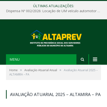
ÚLTIMAS ATUALIZAÇÕES:
Dispensa Nº 002/2026: Locação de UM veículo automotor sem motorista, tipo passeio, com seguro total e quilometragem livre, para atender as demandas operacionais e administrativas do Instituto de Previdência Social dos Servidores Públicos do Município de Altamira – PA – ALTAPREV.
MENU
»
»
Home
Avaliação Atuarial Anual
Avaliação Atuarial 2025 –
ALTAMIRA – PA
AVALIAÇÃO ATUARIAL 2025 – ALTAMIRA – PA