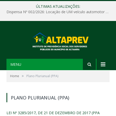
ÚLTIMAS ATUALIZAÇÕES:
Dispensa Nº 002/2026: Locação de UM veículo automotor sem motorista, tipo passeio, com seguro total e quilometragem livre, para atender as demandas operacionais e administrativas do Instituto de Previdência Social dos Servidores Públicos do Município de Altamira – PA – ALTAPREV.
MENU
»
Home
Plano Plurianual (PPA)
PLANO PLURIANUAL (PPA)
LEI Nº 3285/2017, DE 21 DE DEZEMBRO DE 2017 (PPA