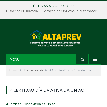
ÚLTIMAS ATUALIZAÇÕES:
Dispensa Nº 002/2026: Locação de UM veículo automotor sem motorista, tipo passeio, com seguro total e quilometragem livre, para atender as demandas operacionais e administrativas do Instituto de Previdência Social dos Servidores Públicos do Município de Altamira – PA – ALTAPREV.
MENU
»
»
Home
Banco Sicredi
4.Certidão Dívida Ativa da União
4.CERTIDÃO DÍVIDA ATIVA DA UNIÃO
4.Certidão Dívida Ativa da União