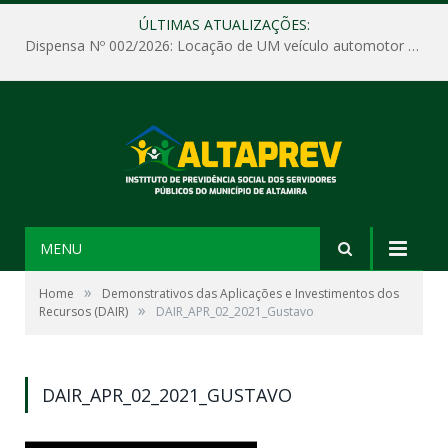
ÚLTIMAS ATUALIZAÇÕES:
Dispensa Nº 002/2026: Locação de UM veículo automotor sem motorista, tipo passeio, com seguro total e quilometragem livre, para atender as demandas operacionais e administrativas do Instituto de Previdência Social dos Servidores Públicos do Município de Altamira – PA – ALTAPREV.
MENU
»
Home
Demonstrativos das Aplicações e Investimentos dos
»
Recursos (DAIR)
DAIR_APR_02_2021_Gustavo
DAIR_APR_02_2021_GUSTAVO