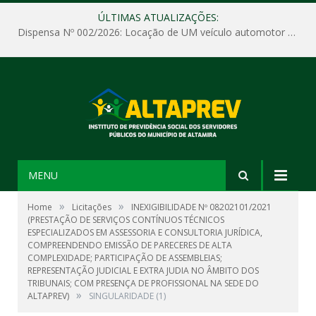
ÚLTIMAS ATUALIZAÇÕES:
Dispensa Nº 002/2026: Locação de UM veículo automotor sem motorista, tipo passeio, com seguro total e quilometragem livre, para atender as demandas operacionais e administrativas do Instituto de Previdência Social dos Servidores Públicos do Município de Altamira – PA – ALTAPREV.
MENU
»
»
Home
Licitações
INEXIGIBILIDADE Nº 08202101/2021
(PRESTAÇÃO DE SERVIÇOS CONTÍNUOS TÉCNICOS
ESPECIALIZADOS EM ASSESSORIA E CONSULTORIA JURÍDICA,
COMPREENDENDO EMISSÃO DE PARECERES DE ALTA
COMPLEXIDADE; PARTICIPAÇÃO DE ASSEMBLEIAS;
REPRESENTAÇÃO JUDICIAL E EXTRA JUDIA NO ÂMBITO DOS
TRIBUNAIS; COM PRESENÇA DE PROFISSIONAL NA SEDE DO
»
ALTAPREV)
SINGULARIDADE (1)