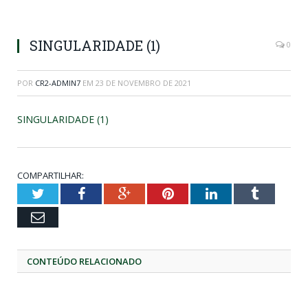
SINGULARIDADE (1)
0
POR
CR2-ADMIN7
EM
23 DE NOVEMBRO DE 2021
SINGULARIDADE (1)
COMPARTILHAR:
Twitter
Facebook
Google+
Pinterest
LinkedIn
Tumblr
Email
CONTEÚDO RELACIONADO