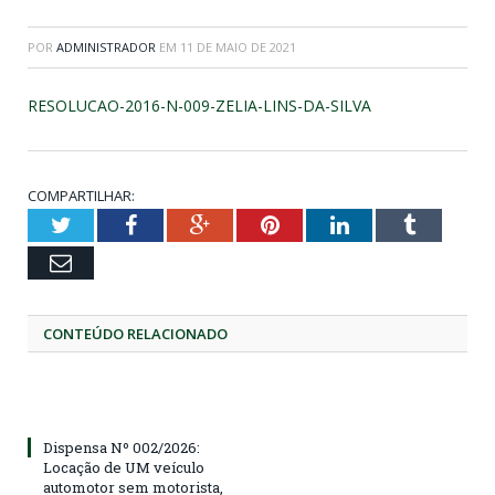
POR
ADMINISTRADOR
EM
11 DE MAIO DE 2021
RESOLUCAO-2016-N-009-ZELIA-LINS-DA-SILVA
COMPARTILHAR:
Twitter
Facebook
Google+
Pinterest
LinkedIn
Tumblr
Email
CONTEÚDO RELACIONADO
Dispensa Nº 002/2026:
Locação de UM veículo
automotor sem motorista,