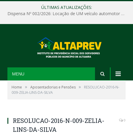
ÚLTIMAS ATUALIZAÇÕES:
Dispensa Nº 002/2026: Locação de UM veículo automotor sem motorista, tipo passeio, com seguro total e quilometragem livre, para atender as demandas operacionais e administrativas do Instituto de Previdência Social dos Servidores Públicos do Município de Altamira – PA – ALTAPREV.
MENU
»
»
Home
Aposentadorias e Pensões
RESOLUCAO-2016-N-
009-ZELIA-LINS-DA-SILVA
RESOLUCAO-2016-N-009-ZELIA-
0
LINS-DA-SILVA